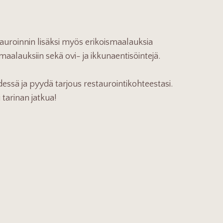
uroinnin lisäksi myös erikoismaalauksia
maalauksiin sekä ovi- ja ikkunaentisöintejä.
essä ja pyydä tarjous restaurointikohteestasi.
tarinan jatkua!