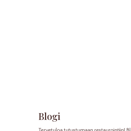
Blogi
Tervetuloa tutustumaan restaurointiin! 