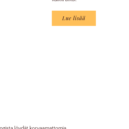
Lue lisää
Blogista löydät korvaamattomia