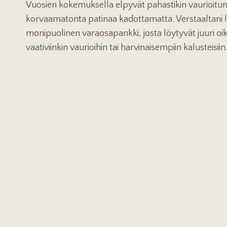
Vuosien kokemuksella elpyvät pahastikin vaurioitune
korvaamatonta patinaa kadottamatta. Verstaaltani
monipuolinen varaosapankki, josta löytyvät juuri oik
vaativiinkin vaurioihin tai harvinaisempiin kalusteisiin