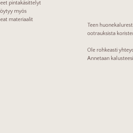
et pintakäsittelyt
 löytyy myös
eat materiaalit
Teen huonekaluresta
.
ootrauksista koriste
Ole rohkeasti yhteyd
Annetaan kalusteesi 