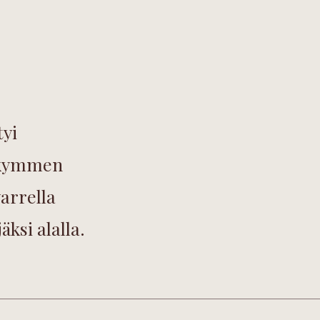
yi
sikymmen
varrella
äksi alalla.