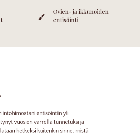
Ovien- ja ikkunoiden
t
entisöinti
?
 intohimostani entisöintiin yli
tynyt vuosien varrella tunnetuksi ja
Palataan hetkeksi kuitenkin sinne, mistä