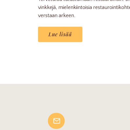
vinkkejä, mielenkiintoisia restaurointikoh
verstaan arkeen.
Lue lisää