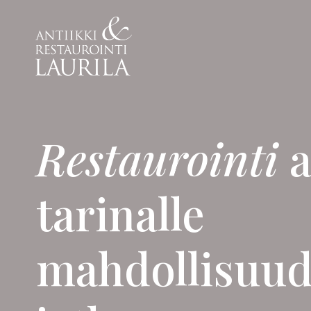
Siirry
sisältöön
Restaurointi
a
tarinalle
mahdollisuu