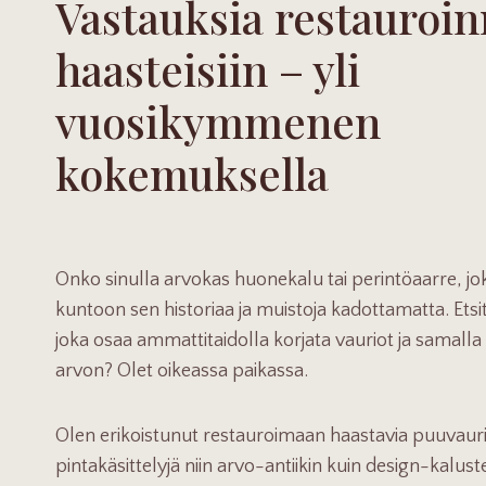
Vastauksia restauroin
haasteisiin – yli
vuosikymmenen
kokemuksella
Onko sinulla arvokas huonekalu tai perintöaarre, jok
kuntoon sen historiaa ja muistoja kadottamatta. Etsi
joka osaa ammattitaidolla korjata vauriot ja samalla 
arvon? Olet oikeassa paikassa.
Olen erikoistunut restauroimaan haastavia puuvaurioi
pintakäsittelyjä niin arvo-antiikin kuin design-kalus