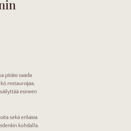
nin
a pitäisi saada
tkö restauroijaa,
säilyttää esineen
ta sekä erilaisia
teidenkin kohdalla.