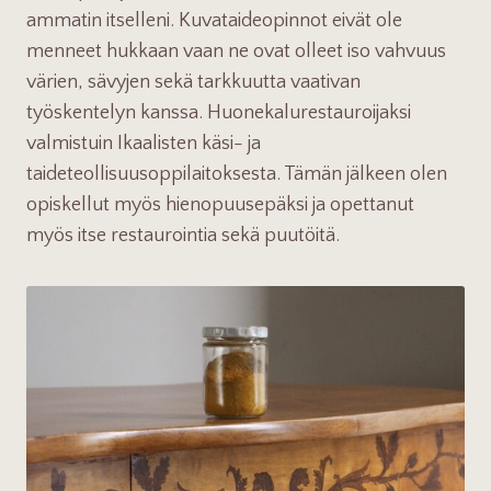
ammatin itselleni. Kuvataideopinnot eivät ole
menneet hukkaan vaan ne ovat olleet iso vahvuus
värien, sävyjen sekä tarkkuutta vaativan
työskentelyn kanssa. Huonekalurestauroijaksi
valmistuin Ikaalisten käsi- ja
taideteollisuusoppilaitoksesta. Tämän jälkeen olen
opiskellut myös hienopuusepäksi ja opettanut
myös itse restaurointia sekä puutöitä.