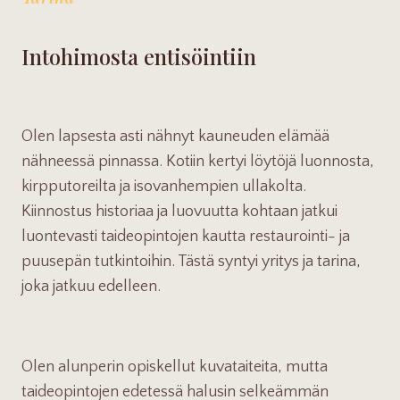
Intohimosta entisöintiin
Olen lapsesta asti nähnyt kauneuden elämää
nähneessä pinnassa. Kotiin kertyi löytöjä luonnosta,
kirpputoreilta ja isovanhempien ullakolta.
Kiinnostus historiaa ja luovuutta kohtaan jatkui
luontevasti taideopintojen kautta restaurointi- ja
puusepän tutkintoihin. Tästä syntyi yritys ja tarina,
joka jatkuu edelleen.
Olen alunperin opiskellut kuvataiteita, mutta
taideopintojen edetessä halusin selkeämmän