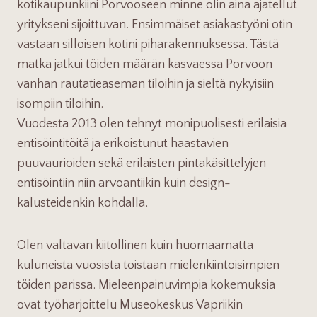
kotikaupunkiini Porvooseen minne olin aina ajatellut
yritykseni sijoittuvan. Ensimmäiset asiakastyöni otin
vastaan silloisen kotini piharakennuksessa. Tästä
matka jatkui töiden määrän kasvaessa Porvoon
vanhan rautatieaseman tiloihin ja sieltä nykyisiin
isompiin tiloihin.
Vuodesta 2013 olen tehnyt monipuolisesti erilaisia
entisöintitöitä ja erikoistunut haastavien
puuvaurioiden sekä erilaisten pintakäsittelyjen
entisöintiin niin arvoantiikin kuin design-
kalusteidenkin kohdalla.
Olen valtavan kiitollinen kuin huomaamatta
kuluneista vuosista toistaan mielenkiintoisimpien
töiden parissa. Mieleenpainuvimpia kokemuksia
ovat työharjoittelu Museokeskus Vapriikin