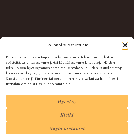
Hallinnoi suostumusta
Parhaan kokemuksen tarjoamiseksi käytämme teknologioita, kuten
evästeitä, tallentaaksemme ja/tai käyttääksemme laitetietoja. Näiden
tekniikoiden hyväksyminen antaa meille mahdollisuuden käsitellä tietoja,
kuten selauskäyttäytymistä tai yksilöllisiä tunnuksia tällä sivustolla.
Suostumuksen jättäminen tai peruuttaminen voi vaikuttaa haitallisesti
tiettyihin ominaisuuksiin ja toimintoihin.
Hyväksy
© 2025 Antiikki & Restaurointi Laurila
Kiellä
y-tunnus 2528725-5
Näytä asetukset