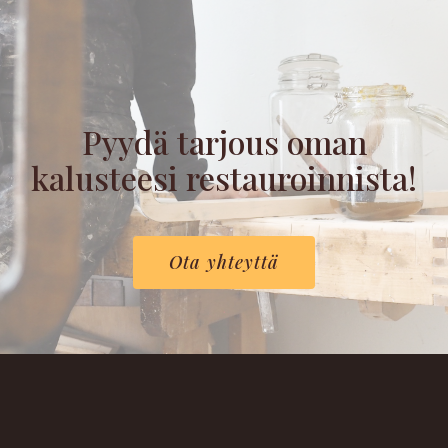
Pyydä tarjous oman
kalusteesi restauroinnista!
Ota yhteyttä